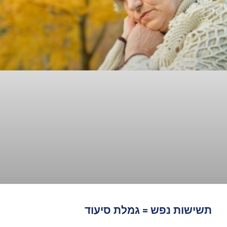
תשישות נפש = גמלת סיעוד