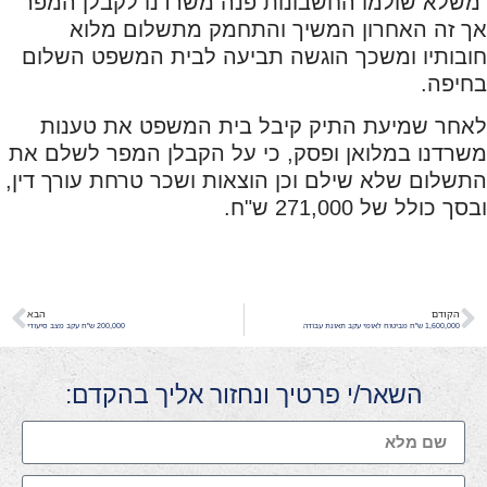
משלא שולמו החשבונות פנה משרדנו לקבלן המפר
אך זה האחרון המשיך והתחמק מתשלום מלוא
חובותיו ומשכך הוגשה תביעה לבית המשפט השלום
בחיפה.
לאחר שמיעת התיק קיבל בית המשפט את טענות
משרדנו במלואן ופסק, כי על הקבלן המפר לשלם את
התשלום שלא שילם וכן הוצאות ושכר טרחת עורך דין,
ובסך כולל של 271,000 ש"ח.
הקודם
הבא
1,600,000 ש"ח מביטוח לאומי עקב תאונת עבודה
200,000 ש"ח עקב מצב סיעודי
השאר/י פרטיך ונחזור אליך בהקדם: