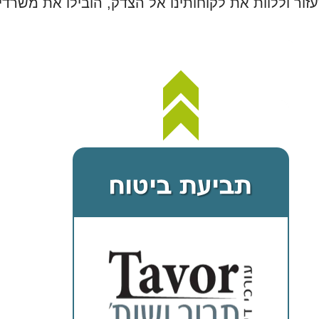
לעזור וללוות את לקוחותינו אל הצדק, הובילו את משר