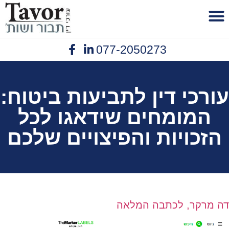
לתוכן
077-2050273
פנסיית נכות
יצירת קשר
תביעות ביטוח
נזיקין תאונות עבודה
אובדן כושר עבודה
עורכי דין לתביעות ביטוח:
המומחים שידאגו לכל
הזכויות והפיצויים שלכם
דה מרקר, לכתבה המלאה