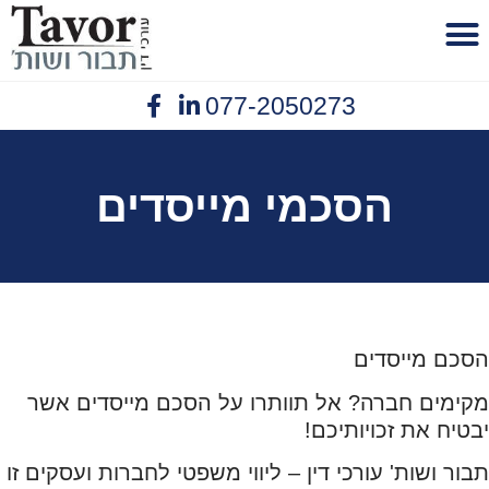
לתוכן
077-2050273
פנסיית נכות
יצירת קשר
תביעות ביטוח
נזיקין תאונות עבודה
אובדן כושר עבודה
הסכמי מייסדים
הסכם מייסדים
מקימים חברה? אל תוותרו על הסכם מייסדים אשר
יבטיח את זכויותיכם!
תבור ושות' עורכי דין – ליווי משפטי לחברות ועסקים זו