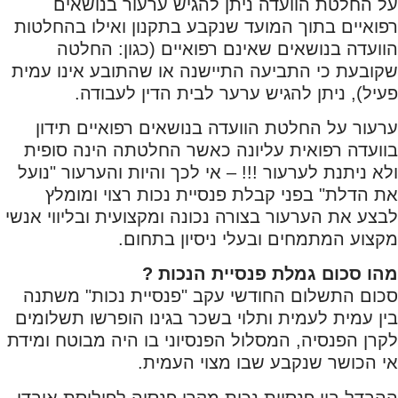
על החלטת הוועדה ניתן להגיש ערעור בנושאים
רפואיים בתוך המועד שנקבע בתקנון ואילו בהחלטות
הוועדה בנושאים שאינם רפואיים (כגון: החלטה
שקובעת כי התביעה התיישנה או שהתובע אינו עמית
פעיל), ניתן להגיש ערער לבית הדין לעבודה.
ערעור על החלטת הוועדה בנושאים רפואיים תידון
בוועדה רפואית עליונה כאשר החלטתה הינה סופית
ולא ניתנת לערעור !!! – אי לכך והיות והערעור "נועל
את הדלת" בפני קבלת פנסיית נכות רצוי ומומלץ
לבצע את הערעור בצורה נכונה ומקצועית ובליווי אנשי
מקצוע המתמחים ובעלי ניסיון בתחום.
מהו סכום גמלת פנסיית הנכות ?
סכום התשלום החודשי עקב "פנסיית נכות" משתנה
בין עמית לעמית ותלוי בשכר בגינו הופרשו תשלומים
לקרן הפנסיה, המסלול הפנסיוני בו היה מבוטח ומידת
אי הכושר שנקבע שבו מצוי העמית.
ההבדל בין פנסיית נכות מקרן פנסיה לפוליסת אובדן