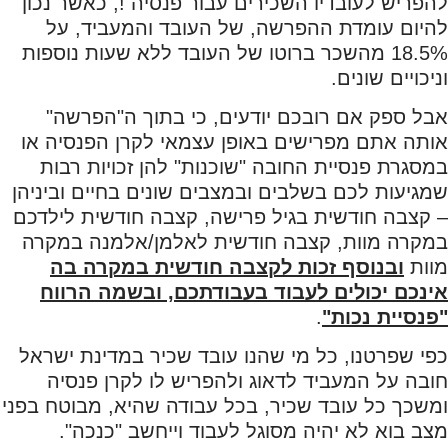
להפריש לעובדיו השכירים עבור פנסיה !, כאשר נכון
להיום עומדת ההפרשה, של העובד והמעביד, על
18.5% מהשכר ברוטו של העובד ללא שעות נוספות
וניכויים שונים.
אבל ספק אם רובכם יודעים, כי בתוך ה"הפרשה"
אותה אתם מפרישים באופן עצמאי לקרן הפנסיה או
במסגרת פנסיית החובה "שוכנות" להן זכויות רבות
שמגיעות לכם בשלבים ובמצבים שונים בחיים וביניהן
– קצבה חודשית בגיל פרישה, קצבה חודשית לילדכם
במקרה מוות, קצבה חודשית לאלמן/אלמנה במקרה
מוות
ובנוסף זכות לקצבה חודשית במקרה בה
אינכם יכולים לעבוד בעבודתכם, ובשמה הרווח
"פנסיית נכות"
.
כפי שפרטנו, כל מי שהנו עובד שכיר במדינת ישראל
חובה על המעביד לדאוג ולהפריש לו לקרן פנסיה
ומשכך כל עובד שכיר, בכל עבודה שהיא, מבוטח בפני
מצב בוא לא יהיה מסוגל לעבוד וייחשב "כנכה".