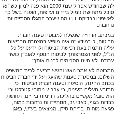
לה שבחודש אפריל שנת 2000 הוא פנה למיון כשהוא
סובל מתחושת נימול בידיים ועייפות, הופנה בשל כך
לאשפוז ובבדיקת C.T מח שעבר התגלו הסתיידויות
נרחבות.
במכתב הדחייה שנשלח למבוטח טענה חברת
הביטוח, כי "מידע זה אינו מופיע בהצהרת הבריאות
עליה חתמת בעת רכישת הביטוח ולו ידענו על כל
הנ"ל, לפני הצטרפותך לביטוח הנוסף לאובדן כושר
עבודה, לא היינו מסכימים לבטח אותך".
המבוטח לא אמר נואש והגיש תביעה לבית המשפט
השלום. במסגרת טענות שהועלו על ידי חברת הביטוח
בכתב ההגנה, הוסיפה וטענה חברת הביטוח, כי
התובע העלים מעיניה, כי עבר 2 ניתוחי קטרקט וכי
הוא סובל מקשיים בהליכה, רדימות בידיים, תחושת
כבדות בגוף, כאבי גב, הסתיידויות נרחבות במוח,
פגיעה מוחית, בריחת סידן, ממצאים בע"ש, באגן