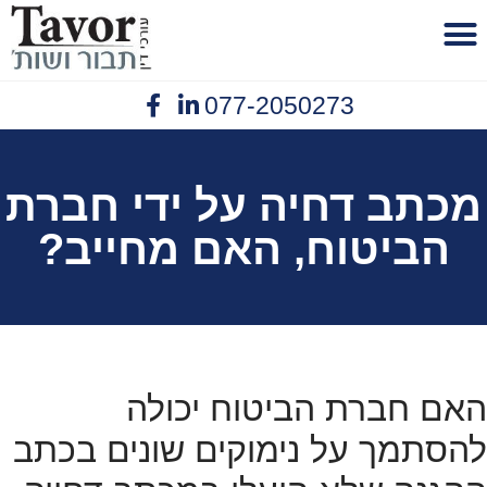
לתוכן
077-2050273
פנסיית נכות
יצירת קשר
תביעות ביטוח
נזיקין תאונות עבודה
אובדן כושר עבודה
מכתב דחיה על ידי חברת
הביטוח, האם מחייב?
האם חברת הביטוח יכולה
להסתמך על נימוקים שונים בכתב