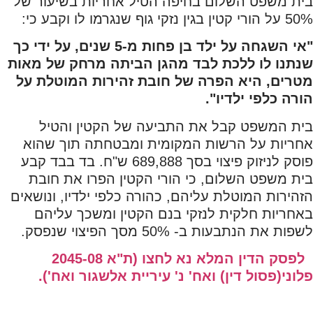
בית משפט השלום בחיפה הטיל אחריות בשיעור של
50% על הורי קטין בגין נזקי גוף שנגרמו לו וקבע כי:
"
אי השגחה על ילד בן פחות מ-5 שנים, על ידי כך
שנתנו לו ללכת לבד מהגן הביתה מרחק של מאות
מטרים, היא הפרה של חובת זהירות המוטלת על
הורה כלפי ילדיו
".
בית המשפט קבל את התביעה של הקטין והטיל
אחריות על הרשות המקומית ומבטחתה תוך שהוא
פוסק לניזוק פיצוי בסך 689,888 ש"ח. בד בבד קבע
בית משפט השלום, כי הורי הקטין הפרו את חובת
הזהירות המוטלת עליהם, כהורה כלפי ילדיו, ונושאים
באחריות חלקית לנזקי בנם הקטין ומשכך עליהם
לשפות את הנתבעות ב- 50% מסך הפיצוי שנפסק.
לפסק הדין המלא נא לחצו
(
ת"א 2045-08
פלוני(פסול דין) ואח' נ' עיריית אלשגור ואח
').