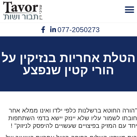
לתוכן
077-2050273
פנסיית נכות
יצירת קשר
תביעות ביטוח
נזיקין תאונות עבודה
אובדן כושר עבודה
הטלת אחריות בנזיקין על
הורי קטין שנפצע
"הורה החוטא ברשלנות כלפי ילדו ואינו ממלא אחר
חובתו לשמור עליו שלא יינזק יישא בדמי השתתפות
יחד עם המזיק בפיצויים שעשויים להיפסק לניזוק" !