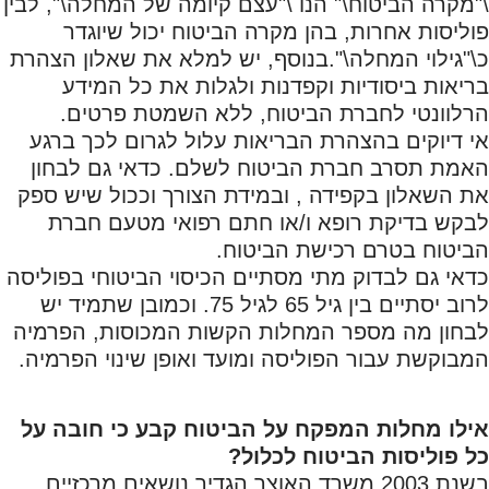
\"מקרה הביטוח\" הנו \"עצם קיומה של המחלה\", לבין
פוליסות אחרות, בהן מקרה הביטוח יכול שיוגדר
כ\"גילוי המחלה\".בנוסף, יש למלא את שאלון הצהרת
בריאות ביסודיות וקפדנות ולגלות את כל המידע
הרלוונטי לחברת הביטוח, ללא השמטת פרטים.
אי דיוקים בהצהרת הבריאות עלול לגרום לכך ברגע
האמת תסרב חברת הביטוח לשלם. כדאי גם לבחון
את השאלון בקפידה , ובמידת הצורך וככול שיש ספק
לבקש בדיקת רופא ו/או חתם רפואי מטעם חברת
הביטוח בטרם רכישת הביטוח.
כדאי גם לבדוק מתי מסתיים הכיסוי הביטוחי בפוליסה
לרוב יסתיים בין גיל 65 לגיל 75. וכמובן שתמיד יש
לבחון מה מספר המחלות הקשות המכוסות, הפרמיה
המבוקשת עבור הפוליסה ומועד ואופן שינוי הפרמיה.
אילו מחלות המפקח על הביטוח קבע כי חובה על
כל פוליסות הביטוח לכלול?
בשנת 2003 משרד האוצר הגדיר נושאים מרכזיים