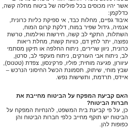
אשר יהיו מכוסים בכל פוליסה של ביטוח מחלה קשה,
כדלקמן:
איבוד גפיים, מחלות כבד, אי ספיקת כליות כרונית,
אנמיה, גידול שפיר במוח, דלקת קרום המוח,
השתלות, התקף לב קשה, חירשות ואילמות, טרשת
נפוצה, יתר לחץ דם, כוויות קשות, מחלת ריאות
כרונית, ניוון שרירים, ניתוח החלפה או תיקון מסתמי
לב, ניתוח אבי העורקים, ניתוח מעקפי לב, סרטן,
עיוורון, פגיעה מוחית; פוליו, פרקינסון, צפדת (טטנוס),
שבץ מוחי, שיתוק, תסמונת הכשל החיסוני הנרכש –
איידס, תרדמת, ותשישות נפש.
האם קביעת המפקח על הביטוח מחייבת את
חברות הביטוח?
כן, על פי קביעת בית המשפט, להנחיות המפקח על
הביטוח יש תוקף מחייב כלפי חברות הביטוח והן
כפופות להן.