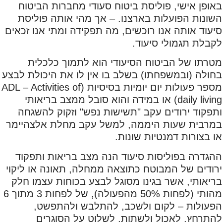
באופן אישי, פוליסת ביטוח סעודי מחברות הביטוח
השונות הפועלות בארצנו. – אך מהי אותה פוליסת
סיעוד אותה אנו רוכשים, מה תפקידה ומתי אנו זכאים
לקבלת תגמולי סיעוד.
מטרתו של הביטוח הסיעודי הוא לתמוך כלכלית
בחולה (ובמשפחתו) בשלב בו אין לו את היכולת לבצע
מספר פעולות יום יומיות בסיסיות (ADL – Activities of
daily living) או במידה והוא סובל ממצב בריאותי
ותפקוד ירודים עקב "תשישות נפש" וזקוק להשגחה
במרבית שעות היממה, למשל עקב מחלת אלצהיימר
או בצורות דמנטיות שונות.
ההגדרה בפוליסות סיעוד הנה מצב בריאות ותפקוד
ירודים של המבוטח כתוצאה ממחלה, תאונה או ליקוי
בריאותי, אשר בגינו מסוגל לבצע בכוחות עצמו חלק
מהותי (לפחות 50% מהפעולה), של לפחות 3 מתוך 6
הפעולות – לקום ולשכב, להתלבש ולהתפשט,
להתרחץ, לאכול ולשתות, לשלוט על הסוגרים